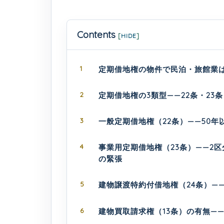
Contents
[
HIDE
]
1
定期借地権の物件で民泊・旅館業
2
定期借地権の3類型——22条・23
3
一般定期借地権（22条）——50
4
事業用定期借地権（23条）——2
の緊張
5
建物譲渡特約付借地権（24条）—
6
建物買取請求権（13条）の有無—