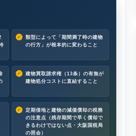
2
類型によって「期間満了時の建物
特
の行方」が根本的に変わること
除
建物買取請求権（13条）の有無が
の
建物処分コストに直結すること
定期借地と建物の減価償却の税務
の注意点（残存期間で早く償却で
きるわけではない点・大阪国税局
の照会）