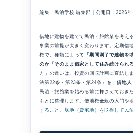
編集：民泊学校 編集部｜公開日：2026年6
借地に建物を建てて民泊・旅館業を考え
事業の前提が大きく変わります。定期借
権で、種類によって
「期間満了で建物を
のか「そのまま借家として住み続けられ
方」の違いは、投資の回収計画に直結し
法第22条・第23条・第24条）を、
借地人
民泊・旅館業を始める前に押さえておき
もとに整理します。借地権全般の入門や
すること
、
底地（貸宅地）を取得して民