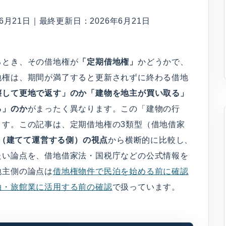
月21日｜最終更新日：2026年6月21日
るとき、その借地権が
「定期借地権」
かどうかで、
地権は、期間が満了すると更新されずに終わる借地
壊して更地で返す」のか「建物を地主が買い取る」
る」のか
がまったく異なります。この「建物の行
ます。この記事は、定期借地権の3類型（借地借家
（建てて運営する側）の視点
から横断的に比較し、
たい論点を、借地借家法・国税庁などの公式情報を
地主側の論点は
借地権物件で民泊を始める前に確認
泊・旅館業に活用する前の確認
で扱っています。