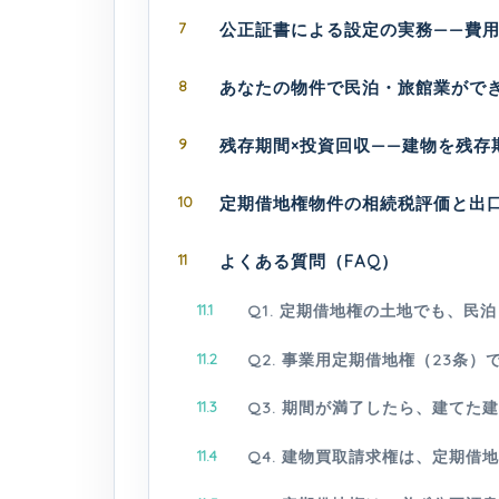
7
公正証書による設定の実務——費
8
あなたの物件で民泊・旅館業がで
9
残存期間×投資回収——建物を残存
10
定期借地権物件の相続税評価と出
11
よくある質問（FAQ）
11.1
Q1. 定期借地権の土地でも、民
11.2
Q2. 事業用定期借地権（23条
11.3
Q3. 期間が満了したら、建てた
11.4
Q4. 建物買取請求権は、定期借