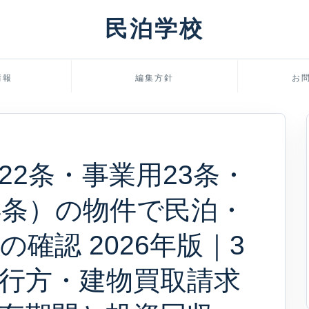
民泊学校
情報
編集方針
お
22条・事業用23条・
4条）の物件で民泊・
確認 2026年版｜3
行方・建物買取請求