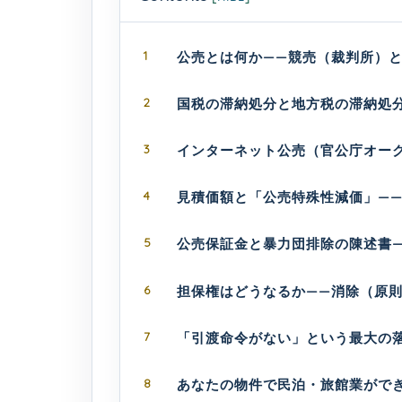
1
公売とは何か——競売（裁判所）
2
国税の滞納処分と地方税の滞納処分
3
インターネット公売（官公庁オー
4
見積価額と「公売特殊性減価」—
5
公売保証金と暴力団排除の陳述書
6
担保権はどうなるか——消除（原
7
「引渡命令がない」という最大の
8
あなたの物件で民泊・旅館業がで