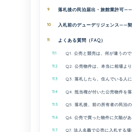
9
落札後の民泊届出・旅館業許可—
10
入札前のデューデリジェンス——
11
よくある質問（FAQ）
11.1
Q1. 公売と競売は、何が違うの
11.2
Q2. 公売物件は、本当に相場よ
11.3
Q3. 落札したら、住んでいる人
11.4
Q4. 抵当権が付いた公売物件
11.5
Q5. 落札後、前の所有者の民泊
11.6
Q6. 公売で買った物件に欠陥が
11.7
Q7. 法人名義で公売に入札する