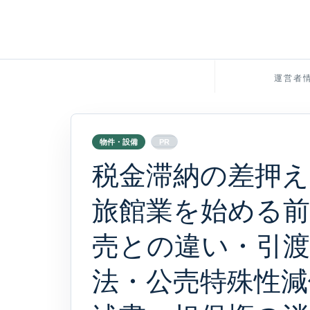
運営者
物件・設備
PR
税金滞納の差押え
旅館業を始める前の
売との違い・引渡
法・公売特殊性減