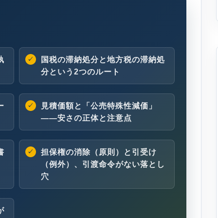
執
国税の滞納処分と地方税の滞納処
分という2つのルート
ー
見積価額と「公売特殊性減価」
——安さの正体と注意点
書
担保権の消除（原則）と引受け
（例外）、引渡命令がない落とし
穴
が