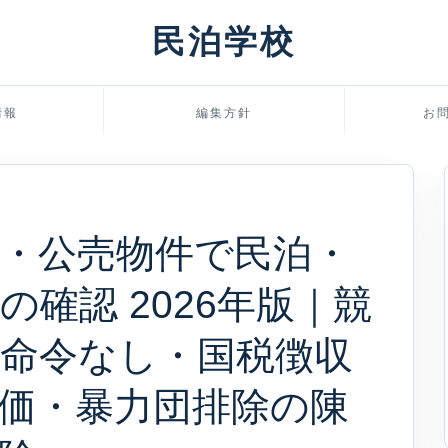
民泊学校
情報
編集方針
お
・公売物件で民泊・
確認 2026年版｜競
命令なし・国税徴収
価・暴力団排除の陳