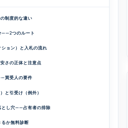
との制度的な違い
——2つのルート
クション）と入札の流れ
—安さの正体と注意点
——買受人の要件
則）と引受け（例外）
落とし穴——占有者の排除
きるか無料診断