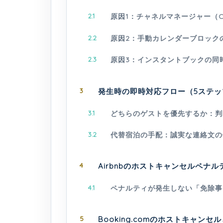
2.1
原因1：チャネルマネージャー（
2.2
原因2：手動カレンダーブロック
2.3
原因3：インスタントブックの同
3
発生時の即時対応フロー（5ステッ
3.1
どちらのゲストを優先するか：判
3.2
代替宿泊の手配：誠実な連絡文の
4
Airbnbのホストキャンセルペナル
4.1
ペナルティが発生しない「免除事
5
Booking.comのホストキャンセ