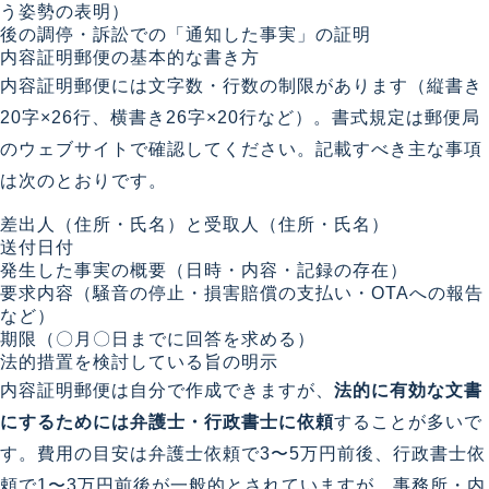
う姿勢の表明）
後の調停・訴訟での「通知した事実」の証明
内容証明郵便の基本的な書き方
内容証明郵便には文字数・行数の制限があります（縦書き
20字×26行、横書き26字×20行など）。書式規定は郵便局
のウェブサイトで確認してください。記載すべき主な事項
は次のとおりです。
差出人（住所・氏名）と受取人（住所・氏名）
送付日付
発生した事実の概要（日時・内容・記録の存在）
要求内容（騒音の停止・損害賠償の支払い・OTAへの報告
など）
期限（〇月〇日までに回答を求める）
法的措置を検討している旨の明示
内容証明郵便は自分で作成できますが、
法的に有効な文書
にするためには弁護士・行政書士に依頼
することが多いで
す。費用の目安は弁護士依頼で3〜5万円前後、行政書士依
頼で1〜3万円前後が一般的とされていますが、事務所・内