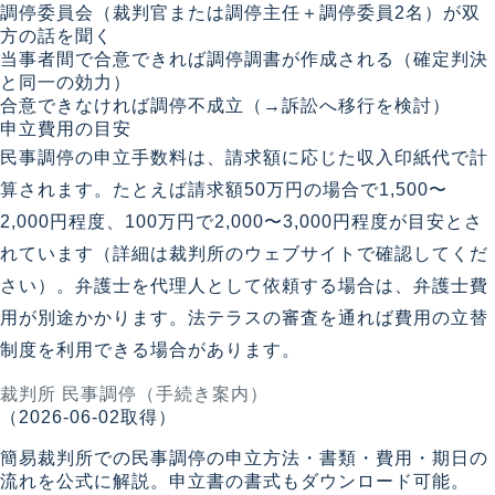
調停委員会（裁判官または調停主任＋調停委員2名）が双
方の話を聞く
当事者間で合意できれば調停調書が作成される（確定判決
と同一の効力）
合意できなければ調停不成立（→訴訟へ移行を検討）
申立費用の目安
民事調停の申立手数料は、請求額に応じた収入印紙代で計
算されます。たとえば請求額50万円の場合で1,500〜
2,000円程度、100万円で2,000〜3,000円程度が目安とさ
れています（詳細は裁判所のウェブサイトで確認してくだ
さい）。弁護士を代理人として依頼する場合は、弁護士費
用が別途かかります。法テラスの審査を通れば費用の立替
制度を利用できる場合があります。
裁判所 民事調停（手続き案内）
（2026-06-02取得）
簡易裁判所での民事調停の申立方法・書類・費用・期日の
流れを公式に解説。申立書の書式もダウンロード可能。