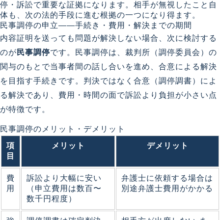
停・訴訟で重要な証拠になります。相手が無視したこと自
体も、次の法的手段に進む根拠の一つになり得ます。
民事調停の申立——手続き・費用・解決までの期間
内容証明を送っても問題が解決しない場合、次に検討する
のが
民事調停
です。民事調停は、裁判所（調停委員会）の
関与のもとで当事者間の話し合いを進め、合意による解決
を目指す手続きです。判決ではなく合意（調停調書）によ
る解決であり、費用・時間の面で訴訟より負担が小さい点
が特徴です。
民事調停のメリット・デメリット
項
メリット
デメリット
目
費
訴訟より大幅に安い
弁護士に依頼する場合は
用
（申立費用は数百〜
別途弁護士費用がかかる
数千円程度）