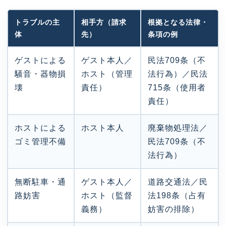
トラブルの主
相手方（請求
根拠となる法律・
体
先）
条項の例
ゲストによる
ゲスト本人／
民法709条（不
騒音・器物損
ホスト（管理
法行為）／民法
壊
責任）
715条（使用者
責任）
ホストによる
ホスト本人
廃棄物処理法／
ゴミ管理不備
民法709条（不
法行為）
無断駐車・通
ゲスト本人／
道路交通法／民
路妨害
ホスト（監督
法198条（占有
義務）
妨害の排除）