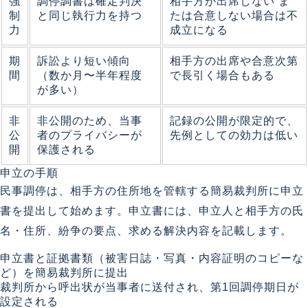
強
調停調書は確定判決
相手方が出席しない ま
制
と同じ執行力を持つ
たは合意しない場合は不
力
成立になる
期
訴訟より短い傾向
相手方の出席や合意次第
間
（数か月〜半年程度
で長引く場合もある
が多い）
非
非公開のため、当事
記録の公開が限定的で、
公
者のプライバシーが
先例としての効力は低い
開
保護される
申立の手順
民事調停は、相手方の住所地を管轄する簡易裁判所に申立
書を提出して始めます。申立書には、申立人と相手方の氏
名・住所、紛争の要点、求める解決内容を記載します。
申立書と証拠書類（被害日誌・写真・内容証明のコピーな
ど）を簡易裁判所に提出
裁判所から呼出状が当事者に送付され、第1回調停期日が
設定される