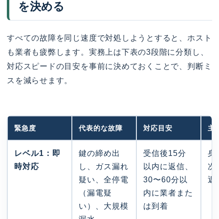
を決める
すべての故障を同じ速度で対処しようとすると、ホスト
も業者も疲弊します。実務上は下表の3段階に分類し、
対応スピードの目安を事前に決めておくことで、判断ミ
スを減らせます。
緊急度
代表的な故障
対応目安
主
レベル1：即
鍵の締め出
受信後15分
身
時対応
し、ガス漏れ
以内に返信、
次
疑い、全停電
30〜60分以
返
（漏電疑
内に業者また
い）、大規模
は到着