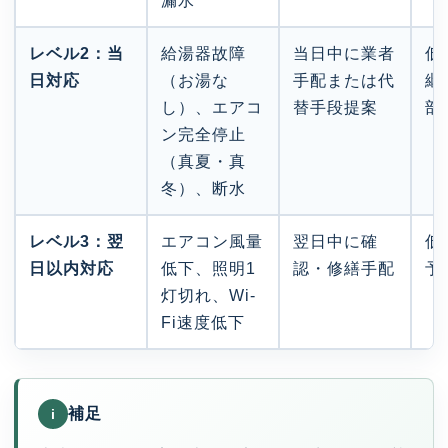
漏水
レベル2：当
給湯器故障
当日中に業者
低
日対応
（お湯な
手配または代
継
し）、エアコ
替手段提案
部
ン完全停止
（真夏・真
冬）、断水
レベル3：翌
エアコン風量
翌日中に確
低
日以内対応
低下、照明1
認・修繕手配
予
灯切れ、Wi-
Fi速度低下
補足
i