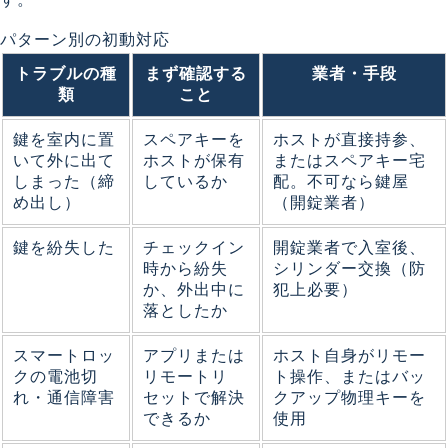
パターン別の初動対応
トラブルの種
まず確認する
業者・手段
類
こと
鍵を室内に置
スペアキーを
ホストが直接持参、
いて外に出て
ホストが保有
またはスペアキー宅
しまった（締
しているか
配。不可なら鍵屋
め出し）
（開錠業者）
鍵を紛失した
チェックイン
開錠業者で入室後、
時から紛失
シリンダー交換（防
か、外出中に
犯上必要）
落としたか
スマートロッ
アプリまたは
ホスト自身がリモー
クの電池切
リモートリ
ト操作、またはバッ
れ・通信障害
セットで解決
クアップ物理キーを
できるか
使用