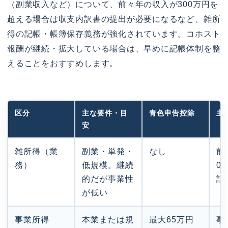
（副業収入など）について、前々年の収入が300万円を
超える場合は収支内訳書の提出が必要になるなど、雑所
得の記帳・帳簿保存義務が強化されています。コホスト
報酬が継続・拡大している場合は、早めに記帳体制を整
えることをおすすめします。
区分
主な要件・目
青色申告控除
主
安
雑所得（業
副業・単発・
なし
前
務）
低規模。継続
0
的だが事業性
記
が低い
事業所得
本業または規
最大65万円
事