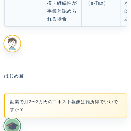
模・継続性が
（e-Tax）
が
事業と認めら
は
れる場合
あ
はじめ君
副業で月2〜3万円のコホスト報酬は雑所得でいいで
すか？