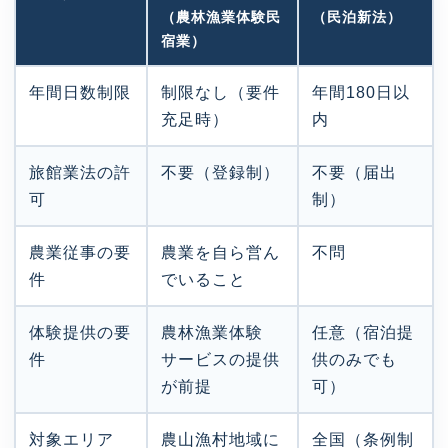
（農林漁業体験民
（民泊新法）
宿業）
年間日数制限
制限なし（要件
年間180日以
充足時）
内
旅館業法の許
不要（登録制）
不要（届出
可
制）
農業従事の要
農業を自ら営ん
不問
件
でいること
体験提供の要
農林漁業体験
任意（宿泊提
件
サービスの提供
供のみでも
が前提
可）
対象エリア
農山漁村地域に
全国（条例制