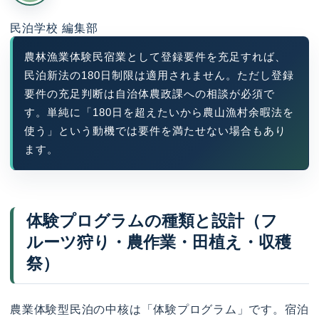
民泊学校 編集部
農林漁業体験民宿業として登録要件を充足すれば、
民泊新法の180日制限は適用されません。ただし登録
要件の充足判断は自治体農政課への相談が必須で
す。単純に「180日を超えたいから農山漁村余暇法を
使う」という動機では要件を満たせない場合もあり
ます。
体験プログラムの種類と設計（フ
ルーツ狩り・農作業・田植え・収穫
祭）
農業体験型民泊の中核は「体験プログラム」です。宿泊