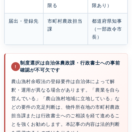
限る
限あり）
届出・登録先
市町村農政担当
都道府県知事
課
（一部政令市
長）
制度選択は自治体農政課・行政書士への事前
!
確認が不可欠です
農山漁村余暇法の登録要件は自治体によって解
釈・運用が異なる場合があります。「農業を自ら
営んでいる」「農山漁村地域に立地している」な
どの要件の充足判断は、物件所在地の市町村農政
担当課または行政書士へのご相談を経て進めるこ
とを強くお勧めします。本記事の内容は法的判断