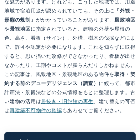
な魅力があります。けれども、こうした地域では、用途
地域で宿泊用途が認められていても、その上に
「外観・
形態の規制」
がかかっていることがあります。
風致地区
や
景観地区
に指定されていると、建物の外壁や屋根の
色、高さ、看板（サイン）、外構、樹木の伐採などにま
で、許可や認定が必要になります。これを知らずに取得
すると、思い描いた改修ができなかったり、看板が出せ
なかったり、工期やコストが膨らんだりしかねません。
この記事は、風致地区・景観地区のある物件を
取得・契
約する前のデューデリジェンス（調査）
に絞って、都市
計画法・景観法などの公式情報をもとに整理します。古
い建物の活用は
居抜き・旧旅館の再生
、建て替えの可否
は
再建築不可物件の確認
もあわせてご覧ください。