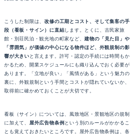
こうした制限は、
改修の工期とコスト、そして集客の手
段（看板・サイン）に直結
します。とくに、古民家旅
館・別荘民泊・観光地の町家など、
建物の「見た目」や
「雰囲気」が価値の中心になる物件ほど、外観規制の影
響が大きい
と言えます。許可・認定の手続には時間もか
かるため、開業スケジュールにも織り込んでおく必要が
あります。「立地が良い」「風情がある」という魅力の
裏に、外観規制という手間とコストが隠れていないか、
取得前に確かめておくことが大切です。
看板（サイン）については、風致地区・景観地区の規制
に加えて、
屋外広告物条例
という別のルールがかかるこ
とも覚えておきたいところです。屋外広告物条例は、各