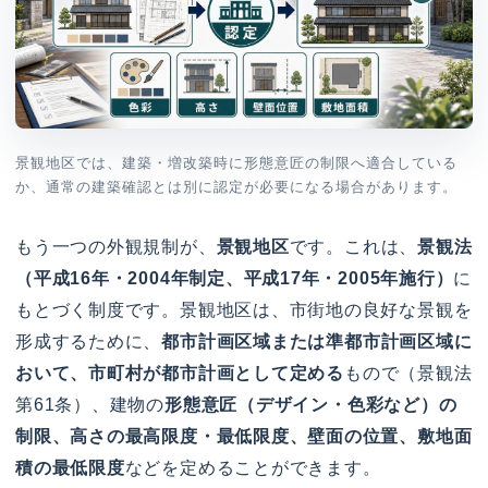
景観地区では、建築・増改築時に形態意匠の制限へ適合している
か、通常の建築確認とは別に認定が必要になる場合があります。
もう一つの外観規制が、
景観地区
です。これは、
景観法
（平成16年・2004年制定、平成17年・2005年施行）
に
もとづく制度です。景観地区は、市街地の良好な景観を
形成するために、
都市計画区域または準都市計画区域に
おいて、市町村が都市計画として定める
もので（景観法
第61条）、建物の
形態意匠（デザイン・色彩など）の
制限、高さの最高限度・最低限度、壁面の位置、敷地面
積の最低限度
などを定めることができます。