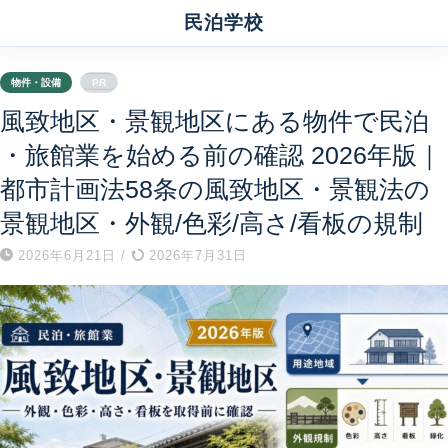
民泊学校
物件・設備
PR
風致地区・景観地区にある物件で民泊
・旅館業を始める前の確認 2026年版｜
都市計画法58条の風致地区・景観法の
景観地区・外観/色彩/高さ/看板の規制
2026年6月21日
/
2026年7月31日