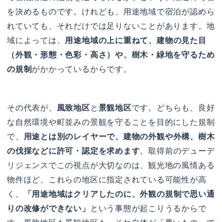
を決めるものです。けれども、用途地域で宿泊が認めら
れていても、それだけでは足りないことがあります。地
域によっては、
用途地域の上に重ねて、建物の見た目
（外観・形態・色彩・高さ）や、樹木・緑地を守るため
の規制
がかかっているからです。
その代表が、
風致地区
と
景観地区
です。どちらも、良好
な自然環境や町並みの景観を守ることを目的にした規制
で、
用途とは別のレイヤーで、建物の外観や外構、樹木
の伐採などに許可・認定を求めます
。取得前のデューデ
リジェンスでこの視点が大切なのは、観光地の風情ある
物件ほど、これらの地区に指定されている可能性が高
く、
「用途地域はクリアしたのに、外観の規制で思い通
りの改修ができない」
という事態が起こりうるからで