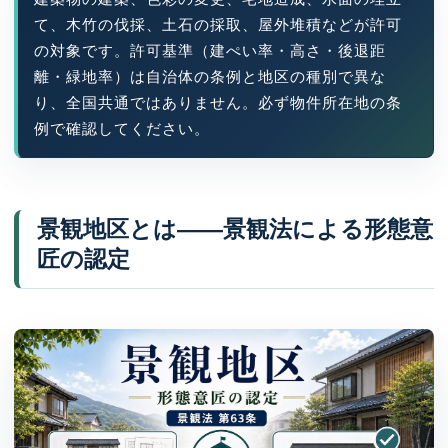
て、木竹の伐採、土石の採取、屋外堆積などが許可
の対象です。許可基準（建ぺい率・高さ・後退距
離・緑地率）は自治体の条例と地区の種別で異な
り、全国共通ではありません。必ず物件所在地の条
例で確認してください。
景観地区とは——景観法による形態意
匠の認定