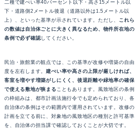
二種で建ぺい率40パーセント以下・高さ15メートル以
下・道路側2メートル後退（道路以外は1.5メートル以
上）、といった基準が示されています。ただし、
これら
の数値は自治体ごとに大きく異なるため、物件所在地の
条例で必ず確認
してください。
民泊・旅館業の観点では、この基準が改修や増築の自由
度を左右します。
建ぺい率や高さの上限が厳しければ、
客室を増やす増築がしにくく、後退距離や緑地率の確保
で使える敷地が狭まる
こともあります。風致地区の条例
の枠組みは、都市計画法施行令でも定められており、各
自治体の条例はその範囲内で運用されています。改修の
計画を立てる前に、対象地の風致地区の種別と許可基準
を、自治体の担当課で確認しておくことが大切です。