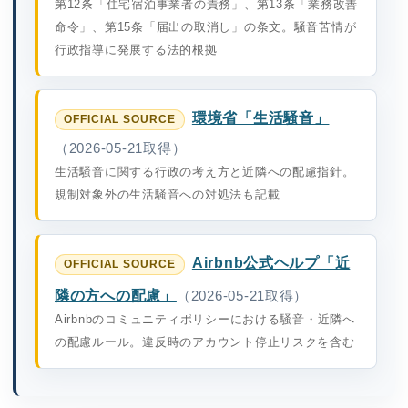
第12条「住宅宿泊事業者の責務」、第13条「業務改善
命令」、第15条「届出の取消し」の条文。騒音苦情が
行政指導に発展する法的根拠
環境省「生活騒音」
（2026-05-21取得）
生活騒音に関する行政の考え方と近隣への配慮指針。
規制対象外の生活騒音への対処法も記載
Airbnb公式ヘルプ「近
隣の方への配慮」
（2026-05-21取得）
Airbnbのコミュニティポリシーにおける騒音・近隣へ
の配慮ルール。違反時のアカウント停止リスクを含む