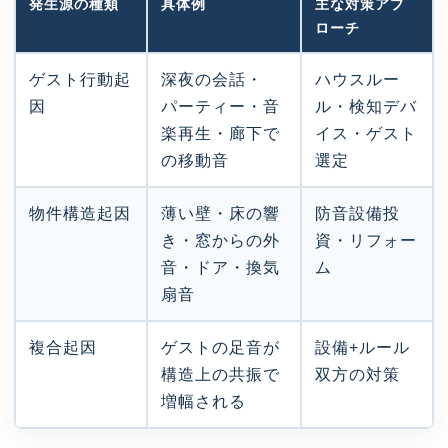
発生源の種類
具体例
主な対策アプ
ローチ
ゲスト行動起
深夜の会話・
ハウスルー
因
パーティー・音
ル・検知デバ
楽再生・廊下で
イス・ゲスト
の移動音
選定
物件構造起因
薄い壁・床の響
防音設備投
き・窓からの外
資・リフォー
音・ドア・換気
ム
扇音
複合起因
ゲストの足音が
設備+ルール
構造上の共振で
双方の対策
増幅される