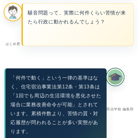
騒音問題って、実際に何件くらい苦情が来
たら行政に動かれるんでしょう？
はじめ君
「何件で動く」という一律の基準はな
く、住宅宿泊事業法第12条・第13条は
「1回でも周辺の生活環境を悪化させた
場合に業務改善命令が可能」とされて
民泊学校 編集部
います。累積件数より、苦情の質・対
応履歴が問われることが多い実態があ
ります。