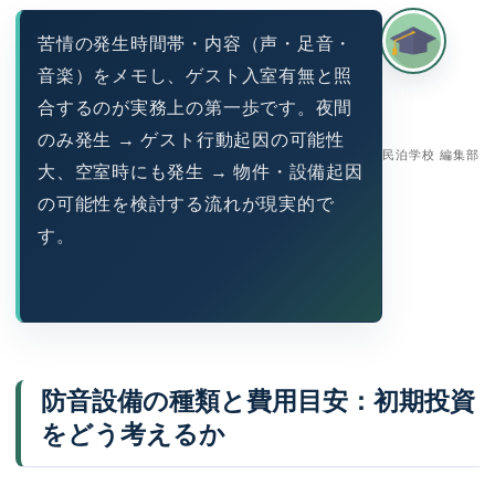
苦情の発生時間帯・内容（声・足音・
音楽）をメモし、ゲスト入室有無と照
合するのが実務上の第一歩です。夜間
のみ発生 → ゲスト行動起因の可能性
民泊学校 編集部
大、空室時にも発生 → 物件・設備起因
の可能性を検討する流れが現実的で
す。
防音設備の種類と費用目安：初期投資
をどう考えるか