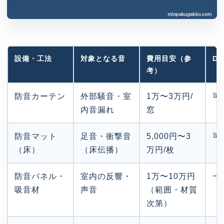
設備・工法
対象となる音
費用目安（参
DI
考）
防音カーテン
外部騒音・室
1万〜3万円/
可
内音漏れ
窓
防音マット
足音・衝撃音
5,000円〜3
可
（床）
（床伝播）
万円/枚
防音パネル・
室内の反響・
1万〜10万円
一
吸音材
声音
（範囲・材質
次第）