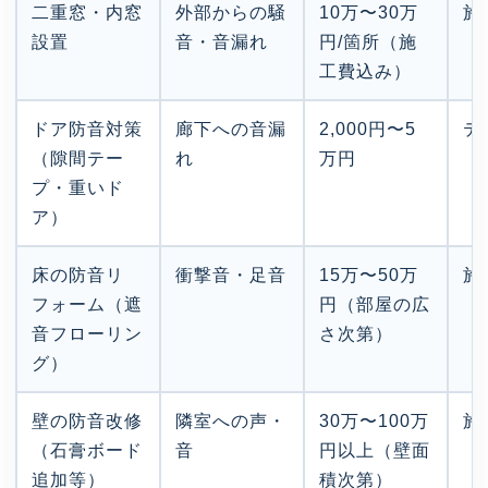
二重窓・内窓
外部からの騒
10万〜30万
施
設置
音・音漏れ
円/箇所（施
工費込み）
ドア防音対策
廊下への音漏
2,000円〜5
テ
（隙間テー
れ
万円
プ・重いド
ア）
床の防音リ
衝撃音・足音
15万〜50万
施
フォーム（遮
円（部屋の広
音フローリン
さ次第）
グ）
壁の防音改修
隣室への声・
30万〜100万
施
（石膏ボード
音
円以上（壁面
追加等）
積次第）