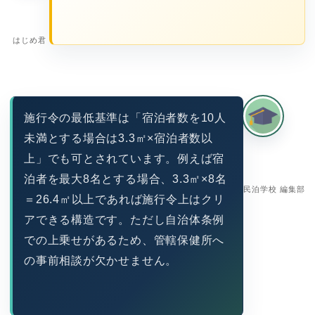
はじめ君
施行令の最低基準は「宿泊者数を10人
未満とする場合は3.3㎡×宿泊者数以
上」でも可とされています。例えば宿
泊者を最大8名とする場合、3.3㎡×8名
民泊学校 編集部
＝26.4㎡以上であれば施行令上はクリ
アできる構造です。ただし自治体条例
での上乗せがあるため、管轄保健所へ
の事前相談が欠かせません。