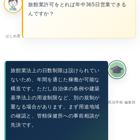
旅館業許可をとれば年中365日営業できる
んですか？
はじめ君
旅館業法上の日数制限は設けられてい
ないため、年間を通じた稼働が可能な
構造です。ただし自治体の条例や建築
基準法上の用途制限など、別の規制が
民泊学校 編集部
重なる場合があります。まず用途地域
の確認と、管轄保健所への事前相談が
先決です。