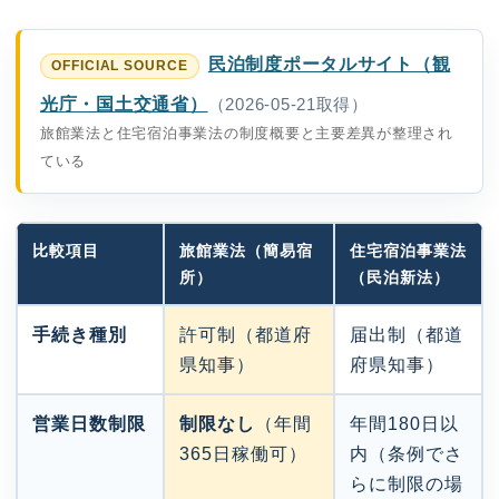
民泊制度ポータルサイト（観
光庁・国土交通省）
（2026-05-21取得）
旅館業法と住宅宿泊事業法の制度概要と主要差異が整理され
ている
比較項目
旅館業法（簡易宿
住宅宿泊事業法
所）
（民泊新法）
手続き種別
許可制（都道府
届出制（都道
県知事）
府県知事）
営業日数制限
制限なし
（年間
年間180日以
365日稼働可）
内（条例でさ
らに制限の場