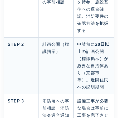
の事前相談
を持参。施設基
準への適合確
認、消防要件の
確認方法を把握
する
STEP 2
計画公開（標
申請前に
20日以
識掲示）
上
の計画公開
（標識掲示）が
必要な自治体あ
り（京都市
等）。近隣住民
への説明期間
STEP 3
消防署への事
設備工事が必要
前相談・消防
な場合は事前に
法令適合通知
工事を完了させ