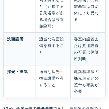
と（近接する
離基準は自治
公衆浴場があ
体により異な
る場合は設置
る
免除可）
洗面設備
適当な洗面設
客室内設置ま
備を有するこ
たは共用設置
と
の可否は保健
所判断
採光・換気
適当な採光・
建築基準法の
換気設備を有
採光規定との
すること
整合も確認が
必要
33㎡は全国一律の最低基準
であり、自治体の条例でさ