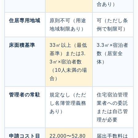
合あり）
住居専用地域
原則不可（用途
可（ただし条
地域制限あり）
例で制限可）
床面積基準
33㎡以上（最低
3.3㎡×宿泊者
基準）または3.
数（居室全
3㎡×宿泊者数
体）
（10人未満の場
合）
管理者の常駐
規定なし（ただ
住宅宿泊管理
し名簿管理義務
業者への委託
あり）
または自己管
理が必要
申請コスト目
22,000〜52,80
届出手数料は