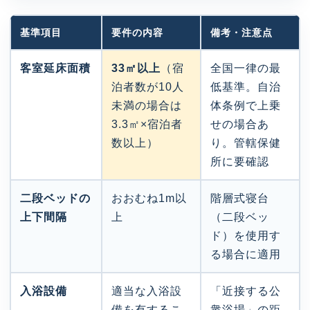
基準項目
要件の内容
備考・注意点
客室延床面積
33㎡以上
（宿
全国一律の最
泊者数が10人
低基準。自治
未満の場合は
体条例で上乗
3.3㎡×宿泊者
せの場合あ
数以上）
り。管轄保健
所に要確認
二段ベッドの
おおむね1m以
階層式寝台
上下間隔
上
（二段ベッ
ド）を使用す
る場合に適用
入浴設備
適当な入浴設
「近接する公
備を有するこ
衆浴場」の距