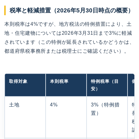
税率と軽減措置（2026年5月30日時点の概要）
本則税率は4%ですが、地方税法の特例措置により、土
地・住宅建物については2026年3月31日まで3%に軽減
されています（この特例が延長されているかどうかは、
都道府県税事務所または税理士にご確認ください）。
取得対象
本則税率
特例税率（目
備
安）
土地
4%
3%（特例措
特
置）
長
税
認