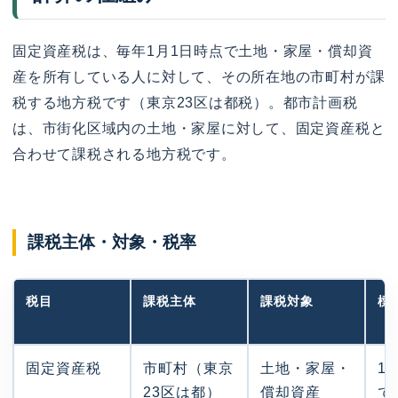
固定資産税は、毎年1月1日時点で土地・家屋・償却資
産を所有している人に対して、その所在地の市町村が課
税する地方税です（東京23区は都税）。都市計画税
は、市街化区域内の土地・家屋に対して、固定資産税と
合わせて課税される地方税です。
課税主体・対象・税率
税目
課税主体
課税対象
標
固定資産税
市町村（東京
土地・家屋・
1
23区は都）
償却資産
で