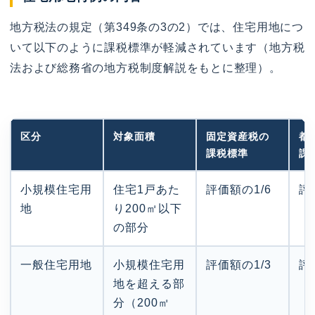
地方税法の規定（第349条の3の2）では、住宅用地につ
いて以下のように課税標準が軽減されています（地方税
法および総務省の地方税制度解説をもとに整理）。
区分
対象面積
固定資産税の
都
課税標準
課
小規模住宅用
住宅1戸あた
評価額の1/6
評
地
り200㎡以下
の部分
一般住宅用地
小規模住宅用
評価額の1/3
評
地を超える部
分（200㎡