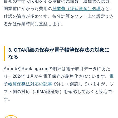
自宅の一部で民泊をする場合の光熱費・通信費の按分、
開業前にかかった費用の
開業費（繰延資産）処理
など、
仕訳の論点が多めです。按分計算をソフト上で設定でき
るかは作業時間に直結します。
3. OTA明細の保存が電子帳簿保存法の対象に
なる
AirbnbやBooking.comの明細は電子取引データにあた
り、2024年1月から電子保存が義務化されています。
電
子帳簿保存法対応の記事
で詳しく解説していますが、ソ
フト側の対応（JIIMA認証等）を確認しておくと安心で
す。