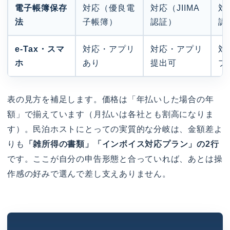
電子帳簿保存
対応（優良電
対応（JIIMA
対
法
子帳簿）
認証）
認
e-Tax・スマ
対応・アプリ
対応・アプリ
対
ホ
あり
提出可
プ
表の見方を補足します。価格は「年払いした場合の年
額」で揃えています（月払いは各社とも割高になりま
す）。民泊ホストにとっての実質的な分岐は、金額差よ
りも
「雑所得の書類」「インボイス対応プラン」の2行
です。ここが自分の申告形態と合っていれば、あとは操
作感の好みで選んで差し支えありません。