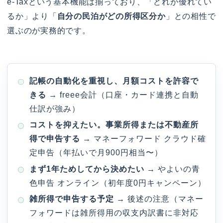
e-Taxという基本機能は揃っており、「どれが優れてい
るか」より「
自分の民泊がどの所得区分か
」との相性で
選ぶのが実務的です。
記帳の自動化を重視し、月額コストを許容で
きる
→ freee会計（口座・カード連携と自動
仕訳が強み）
コストを抑えたい。事業所得または不動産所
得で申告する
→ マネーフォワード クラウド確
定申告（年払いで月900円相当〜）
まず1年ためしてから決めたい
→ やよいの青
色申告 オンライン（初年度0円キャンペーン）
雑所得で申告する予定
→ 後述の注意（マネー
フォワードは雑所得用の収支内訳書に非対応