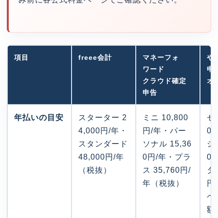
項目
freee会計
マネーフォ
や
ワード
申
クラウド確定
オ
申告
年払いの目安
スターター 2
ミニ 10,800
セル
4,000円/年・
円/年・パー
0
スタンダード
ソナル 15,36
シッ
48,000円/年
0円/年・プラ
0
（税抜）
ス 35,760円/
タル
年（税抜）
円
ペ
額