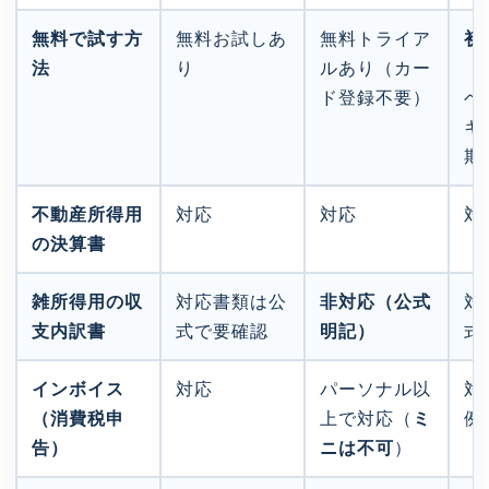
無料で試す方
無料お試しあ
無料トライア
初
法
り
ルあり（カー
（
ド登録不要）
ベ
キ
期
不動産所得用
対応
対応
対
の決算書
雑所得用の収
対応書類は公
非対応（公式
対
支内訳書
式で要確認
明記）
式
インボイス
対応
パーソナル以
対
（消費税申
上で対応（
ミ
例
告）
ニは不可
）