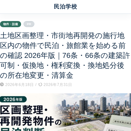
民泊学校
物件・設備
PR
土地区画整理・市街地再開発の施行地
区内の物件で民泊・旅館業を始める前
の確認 2026年版｜76条・66条の建築許
可制・仮換地・権利変換・換地処分後
の所在地変更・清算金
2026年6月18日
/
2026年7月31日