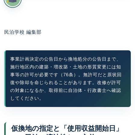
民泊学校 編集部
事業計画決定の公告日から換地処分の公告日まで、
施行地区内の建築・増改築・土地の形質変更には知
事等の許可が必要です（76条）。無許可だと原状回
復や除却を命じられることがあります。改修が許可
の対象になるか、取得前に自治体・行政書士へ確認
してください。
仮換地の指定と「使用収益開始日」