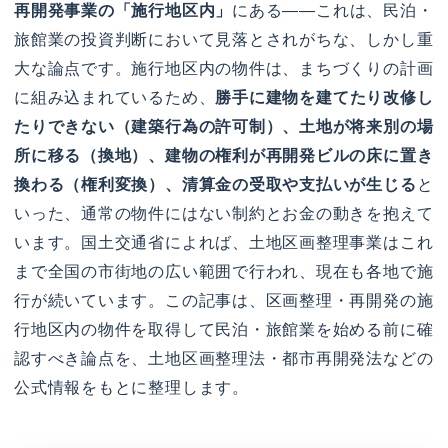
再開発事業の「施行地区内」
にある——これは、民泊・
旅館業の投資判断において見落とされがちな、しかし重
大な論点です。施行地区内の物件は、まちづくりの計画
に組み込まれているため、
勝手に建物を建てたり改修し
たりできない（建築行為の許可制）、土地が将来別の場
所に移る（換地）、建物の権利が再開発ビルの床に置き
換わる（権利変換）、清算金の受取や支払いが生じる
と
いった、通常の物件にはない制約とお金の動きを抱えて
います。国土交通省によれば、土地区画整理事業はこれ
まで全国の市街地の広い範囲で行われ、現在も各地で施
行が続いています。この記事は、区画整理・再開発の施
行地区内の物件を取得して民泊・旅館業を始める前に確
認すべき論点を、土地区画整理法・都市再開発法などの
公式情報をもとに整理します。