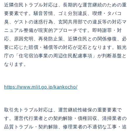
近隣住民トラブル対応は、長期的な運営継続のための重
要要素です。騒音苦情、ゴミ分別違反、喫煙・タバコ
臭、ゲストの迷惑行為、玄関共用部での違反等の対応マ
ニュアル整備が現実的アプローチです。即時謝罪・対
応、原因究明、再発防止策、近隣住民との関係修復、必
要に応じた賠償・補償等の対応が定石となります。観光
庁の「住宅宿泊事業の周辺住民配慮事項」が判断基盤と
なります。
https://www.mlit.go.jp/kankocho/
取引先トラブル対応は、運営継続性確保の重要要素で
す。運営代行業者との契約解除・債権回収、清掃業者の
品質トラブル・契約解除、修理業者の不適切な工事・追