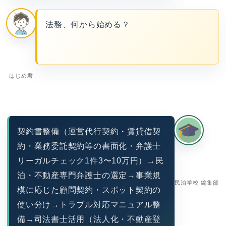
法務、何から始める？
はじめ君
契約書整備（運営代行契約・賃貸借契
約・業務委託契約等の書面化・弁護士
リーガルチェック1件3〜10万円）→民
泊・不動産専門弁護士の選定→事業規
民泊学校 編集部
模に応じた顧問契約・スポット契約の
使い分け→トラブル対応マニュアル整
備→司法書士活用（法人化・不動産登