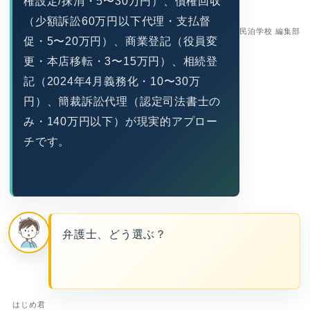
権設定/抹消・5〜30万円）、債権回収
（少額訴訟60万円以下代理・支払督
民泊学校 編集部
促・5〜20万円）、商業登記（役員変
更・本店移転・3〜15万円）、相続登
記（2024年4月義務化・10〜30万
円）、簡裁訴訟代理（認定司法書士の
み・140万円以下）が現実的アプロー
チです。
弁護士、どう選ぶ？
はじめ君