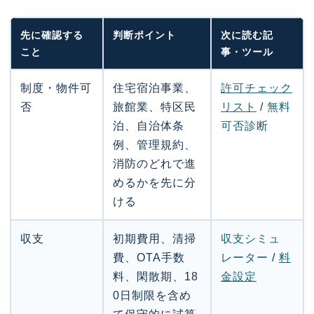
先に確認する
判断ポイント
次に読む記
こと
事・ツール
制度・物件可
住宅宿泊事業、
許可チェック
否
旅館業、特区民
リスト
/
無料
泊、自治体条
可否診断
例、管理規約、
消防のどれで進
めるかを先に分
ける
収支
初期費用、清掃
収支シミュ
費、OTA手数
レーター
/
料
料、閑散期、18
金設定
0日制限を含め