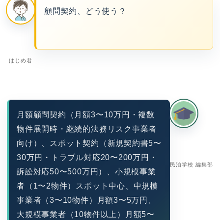
顧問契約、どう使う？
はじめ君
月額顧問契約（月額3〜10万円・複数
物件展開時・継続的法務リスク事業者
向け）、スポット契約（新規契約書5〜
30万円・トラブル対応20〜200万円・
民泊学校 編集部
訴訟対応50〜500万円）、小規模事業
者（1〜2物件）スポット中心、中規模
事業者（3〜10物件）月額3〜5万円、
大規模事業者（10物件以上）月額5〜