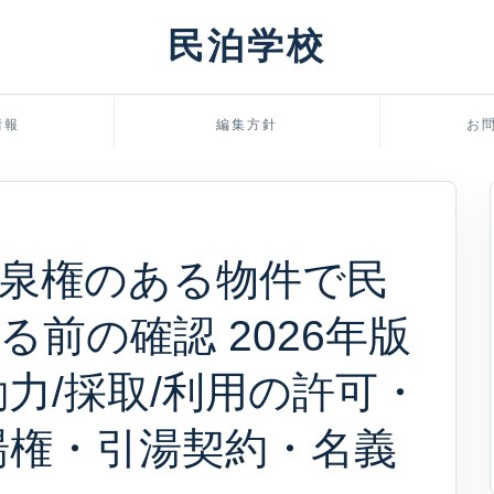
民泊学校
情報
編集方針
お
泉権のある物件で民
前の確認 2026年版
力/採取/利用の許可・
湯権・引湯契約・名義