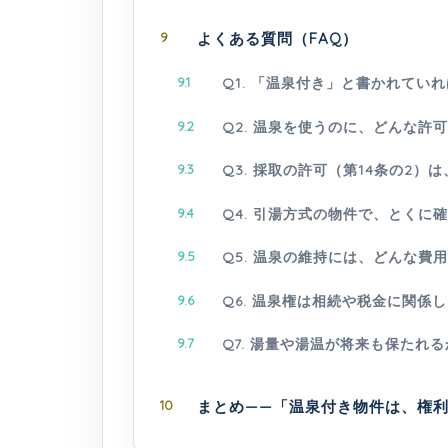
9
よくある質問（FAQ）
9.1
Q1. 「温泉付き」と書かれてい
9.2
Q2. 温泉を使うのに、どんな許
9.3
Q3. 採取の許可（第14条の2）
9.4
Q4. 引湯方式の物件で、とくに
9.5
Q5. 温泉の維持には、どんな費
9.6
Q6. 温泉権は相続や税金に関係
9.7
Q7. 湯量や湯温が将来も保たれ
10
まとめ——「温泉付き物件は、権