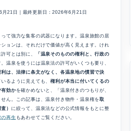
月21日｜最終更新日：2026年6月21日
とって強力な集客の武器になります。温泉旅館の居
ンションは、それだけで価値が高く見えます。けれ
業許可とは別に、
「温泉そのものの権利と、行政の
す。温泉を使うには温泉法の許可がいくつも要り、
権利は、法律に条文がなく、各温泉地の慣習で決
ているように見えても、
権利が本当に付いてくるの
で有効か
を確かめないと、「温泉付きのつもりが、
ません。この記事は、温泉付き物件・温泉権を
取
調査）
に絞って、温泉法などの公式情報をもとに整
館の再生
もあわせてご覧ください。