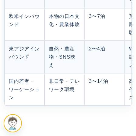
リ
欧米インバウ
本物の日本文
3〜7泊
英
ンド
化・農業体験
家
験
東アジアイン
自然・農産
2〜4泊
W
バウンド
物・SNS映
語
え
ス
国内若者・
非日常・テレ
3〜14泊
高
ワーケーショ
ワーク環境
作
ン
ス