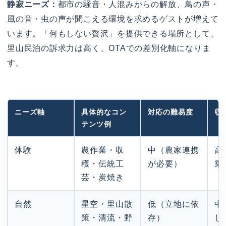
静寂ニーズ：
都市の騒音・人混みからの解放、鳥の声・
風の音・虫の声が聞こえる環境を求めるゲストが増えて
います。「何もしない贅沢」を提供できる場所として、
里山民泊の訴求力は高く、OTAでの差別化軸になりま
す。
ニーズ軸
具体的なコン
対応の難易度
収
テンツ例
体験
農作業・収
中（農家連携
高
穫・伝統工
が必要）
乗
芸・炭焼き
自然
星空・里山散
低（立地に依
中
策・清流・野
存）
し