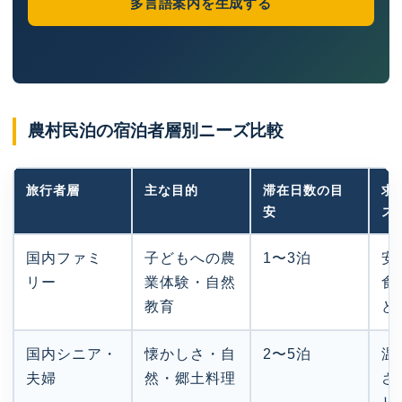
多言語案内を生成する
農村民泊の宿泊者層別ニーズ比較
旅行者層
主な目的
滞在日数の目
求
安
ス
国内ファミ
子どもへの農
1〜3泊
安
リー
業体験・自然
食
教育
ど
国内シニア・
懐かしさ・自
2〜5泊
温
夫婦
然・郷土料理
さ