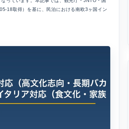
なっています。本記事では、観光庁・JNTO・国
05-18取得）を基に、民泊における南欧3ヶ国イン