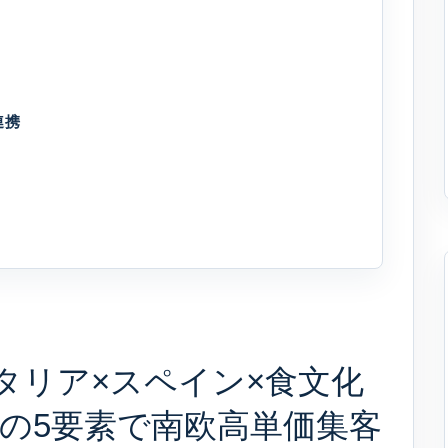
連携
イタリア×スペイン×食文化
験の5要素で南欧高単価集客