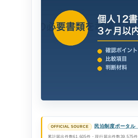
民泊制度ポータル
累計届出件数61,605件・現行届出件数39,5