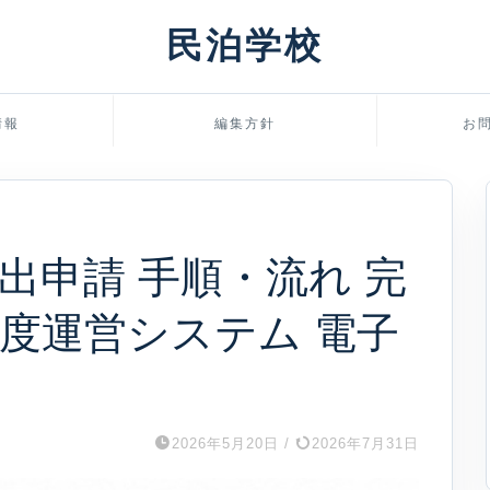
民泊学校
情報
編集方針
お
出申請 手順・流れ 完
度運営システム 電子
2026年5月20日
/
2026年7月31日