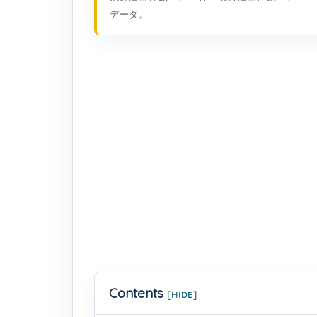
データ。
Contents
[
HIDE
]