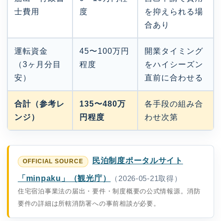
士費用
度
を抑えられる場
合あり
運転資金
45〜100万円
開業タイミング
（3ヶ月分目
程度
をハイシーズン
安）
直前に合わせる
合計（参考レ
135〜480万
各手段の組み合
ンジ）
円程度
わせ次第
民泊制度ポータルサイト
「minpaku」（観光庁）
（2026-05-21取得）
住宅宿泊事業法の届出・要件・制度概要の公式情報源。消防
要件の詳細は所轄消防署への事前相談が必要。