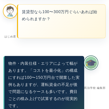
賃貸型なら100〜300万円ぐらいあれば始
められますか？
はじめ君
物件・内装仕様・エリアによって幅が
あります。「コストを最小化」の構成
にすれば100〜150万円台で開業した実
例もありますが、運転資金の不足が後
民泊学校 編集部
で問題になるケースも多いです。費目
ごとの積み上げで試算するのが現実的
です。