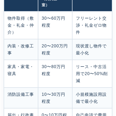
室）
物件取得（敷
30〜60万円
フリーレント交
金・礼金・仲
程度
渉・礼金ゼロ物
介）
件
内装・改修工
20〜200万円
現状渡し物件で
事
程度
最小化
家具・家電・
30〜80万円
リース・中古活
寝具
程度
用で20〜50%削
減
消防設備工事
10〜30万円
小規模施設用設
程度
備で最小化
届出・行政書
0〜10万円程
自己申請で費用