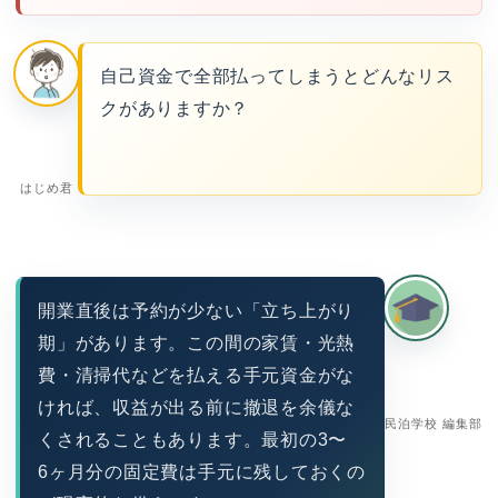
自己資金で全部払ってしまうとどんなリス
クがありますか？
はじめ君
開業直後は予約が少ない「立ち上がり
期」があります。この間の家賃・光熱
費・清掃代などを払える手元資金がな
ければ、収益が出る前に撤退を余儀な
民泊学校 編集部
くされることもあります。最初の3〜
6ヶ月分の固定費は手元に残しておくの