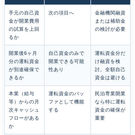
手元の自己資
次の項目へ
金融機関融資
金が開業費用
または補助金
の試算を上回
の検討が必要
るか
開業後6ヶ月
自己資金のみで
運転資金分だ
分の運転資金
開業できる可能
け融資を検
が別途確保で
性あり
討。全額自己
きるか
資金は避ける
本業（給与
運転資金のバッ
民泊専業開業
等）からの月
ファとして機能
なら特に運転
次キャッシュ
する
資金の確保が
フローがある
重要
か