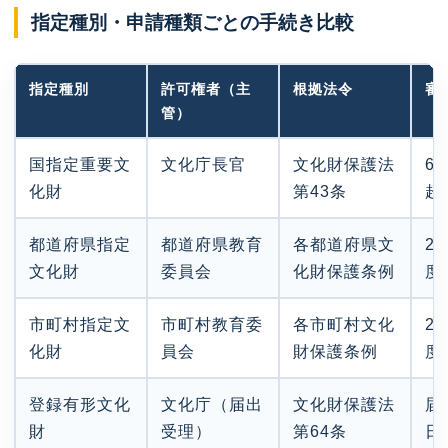
指定種別・申請種類ごとの手続き比較
指定種別
許可権者（主
根拠法令
審
管）
国指定重要文
文化庁長官
文化財保護法
6
化財
第43条
超
都道府県指定
都道府県教育
各都道府県文
2
文化財
委員会
化財保護条例
度
市町村指定文
市町村教育委
各市町村文化
2
化財
員会
財保護条例
度
登録有形文化
文化庁（届出
文化財保護法
届
財
受理）
第64条
日