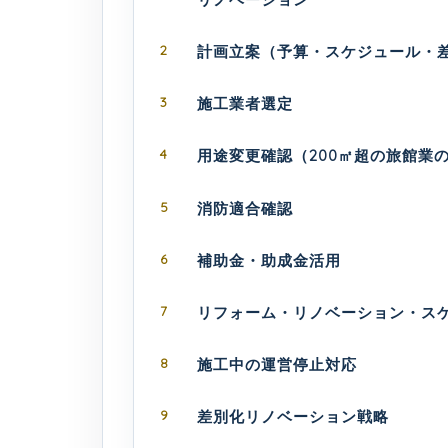
2
計画立案（予算・スケジュール・
3
施工業者選定
4
用途変更確認（200㎡超の旅館業
5
消防適合確認
6
補助金・助成金活用
7
リフォーム・リノベーション・ス
8
施工中の運営停止対応
9
差別化リノベーション戦略