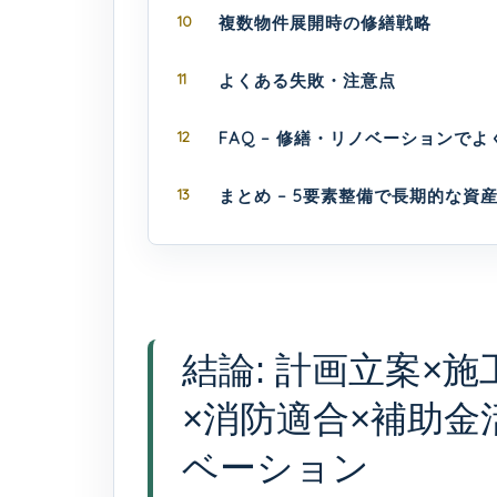
10
複数物件展開時の修繕戦略
11
よくある失敗・注意点
12
FAQ – 修繕・リノベーションで
13
まとめ – 5要素整備で長期的な資
結論: 計画立案×
×消防適合×補助金
ベーション