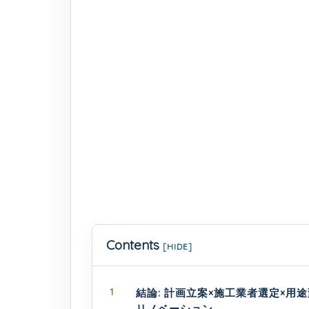
Contents
[
HIDE
]
1
結論: 計画立案×施工業者選定×用
リノベーション