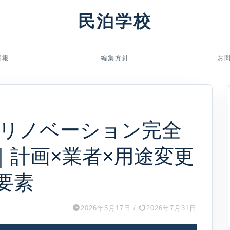
民泊学校
情報
編集方針
お
リノベーション完全
版｜計画×業者×用途変更
要素
2026年5月17日
/
2026年7月31日