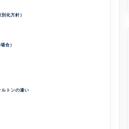
差別化方針）
の場合）
ケルトンの違い