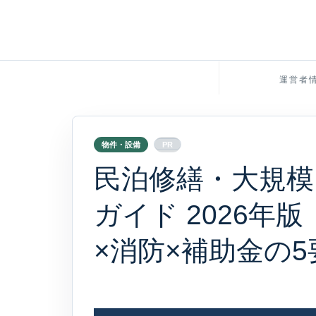
運営者
物件・設備
PR
民泊修繕・大規模
ガイド 2026年
×消防×補助金の5