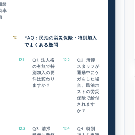
相談
効率
項
12
FAQ：民泊の労災保険・特別加入
でよくある疑問
12.1
Q1. 法人格
12.2
Q2. 清掃
の有無で特
スタッフが
別加入の要
通勤中にケ
件は変わり
ガをした場
ますか？
合、民泊ホ
ストの労災
保険で給付
されます
か？
12.3
Q3. 清掃
12.4
Q4. 特別