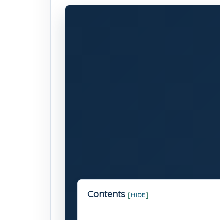
Contents
[
HIDE
]