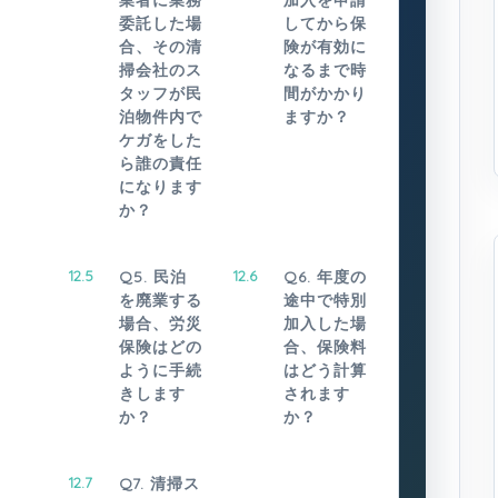
業者に業務
加入を申請
委託した場
してから保
合、その清
険が有効に
掃会社のス
なるまで時
タッフが民
間がかかり
泊物件内で
ますか？
ケガをした
ら誰の責任
になります
か？
12.5
Q5. 民泊
12.6
Q6. 年度の
を廃業する
途中で特別
場合、労災
加入した場
保険はどの
合、保険料
ように手続
はどう計算
きします
されます
か？
か？
12.7
Q7. 清掃ス