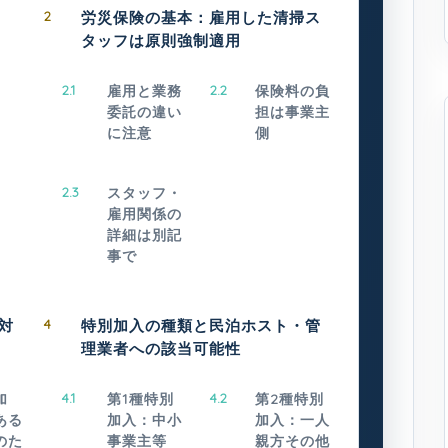
2
労災保険の基本：雇用した清掃ス
タッフは原則強制適用
2.1
雇用と業務
2.2
保険料の負
委託の違い
担は事業主
に注意
側
2.3
スタッフ・
雇用関係の
詳細は別記
事で
対
4
特別加入の種類と民泊ホスト・管
理業者への該当可能性
加
4.1
第1種特別
4.2
第2種特別
ある
加入：中小
加入：一人
のた
事業主等
親方その他