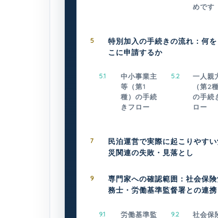
めです
5
特別加入の手続きの流れ：何を
こに申請するか
5.1
中小事業主
5.2
一人親
等（第1
（第2
種）の手続
の手続
きフロー
ロー
7
民泊運営で実際に起こりやすい
災関連の失敗・見落とし
9
専門家への確認範囲：社会保険
務士・労働基準監督署との連携
9.1
労働基準監
9.2
社会保