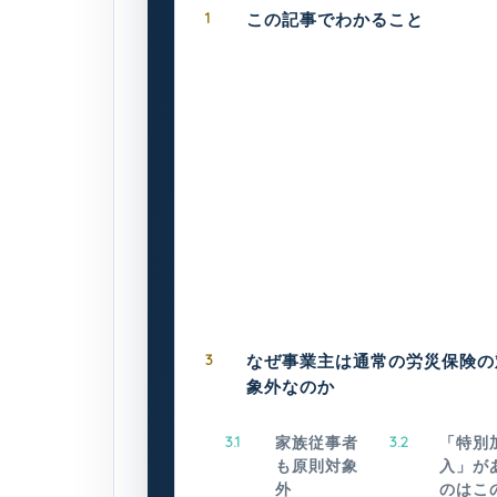
1
この記事でわかること
3
なぜ事業主は通常の労災保険の
象外なのか
3.1
家族従事者
3.2
「特別
も原則対象
入」が
外
のはこ