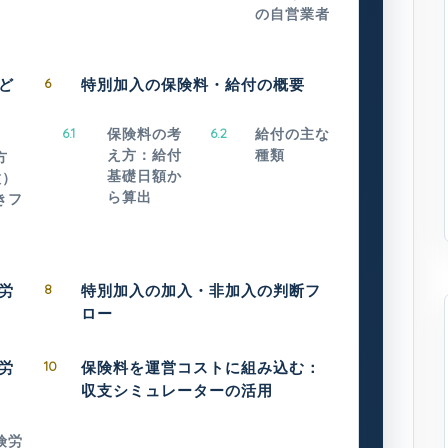
の自営業者
ど
6
特別加入の保険料・給付の概要
6.1
保険料の考
6.2
給付の主な
え方：給付
種類
方
基礎日額か
種）
ら算出
きフ
労
8
特別加入の加入・非加入の判断フ
ロー
労
10
保険料を運営コストに組み込む：
収支シミュレーターの活用
険労