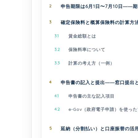
2
申告期限は6月1日〜7月10日――
3
確定保険料と概算保険料の計算方
3.1
賃金総額とは
3.2
保険料率について
3.3
計算の考え方（一例）
4
申告書の記入と提出――窓口提出
4.1
申告書の主な記入項目
4.2
e-Gov（政府電子申請）を使っ
5
延納（分割払い）と口座振替の活