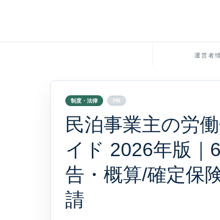
運営者
制度・法律
PR
民泊事業主の労働
イド 2026年版｜
告・概算/確定保
請