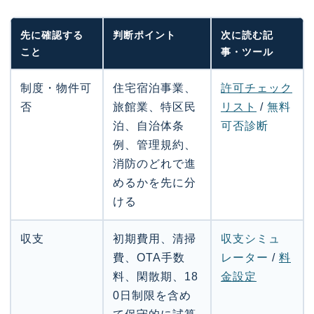
先に確認する
判断ポイント
次に読む記
こと
事・ツール
制度・物件可
住宅宿泊事業、
許可チェック
否
旅館業、特区民
リスト
/
無料
泊、自治体条
可否診断
例、管理規約、
消防のどれで進
めるかを先に分
ける
収支
初期費用、清掃
収支シミュ
費、OTA手数
レーター
/
料
料、閑散期、18
金設定
0日制限を含め