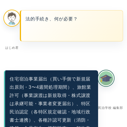
法的手続き、何が必要？
はじめ君
住宅宿泊事業届出（買い手側で新規届
出原則・3〜4週間処理期間）、旅館業
許可（事業譲渡は新規取得・株式譲渡
は承継可能・事業者変更届出）、特区
民泊学校 編集部
民泊認定（各特区規定確認・地域行政
書士連携）、各種許認可更新（消防・