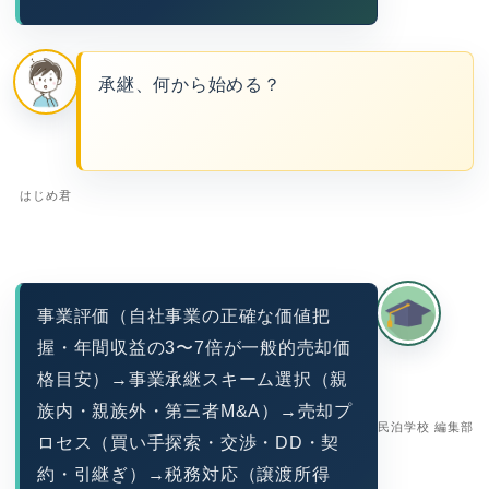
承継、何から始める？
はじめ君
事業評価（自社事業の正確な価値把
握・年間収益の3〜7倍が一般的売却価
格目安）→事業承継スキーム選択（親
族内・親族外・第三者M&A）→売却プ
民泊学校 編集部
ロセス（買い手探索・交渉・DD・契
約・引継ぎ）→税務対応（譲渡所得