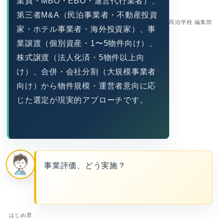
業員・MBO・EBO・運営代行業者）、
第三者M&A（民泊事業者・不動産投資
民泊学校 編集部
家・ホテル事業者・海外投資家）、事
業譲渡（個別資産・1〜5物件向け）、
株式譲渡（法人化済・5物件以上向
け）、合併・会社分割（大規模事業者
向け）から物件規模・運営者意向に応
じた選定が現実的アプローチです。
事業評価、どう実施？
はじめ君