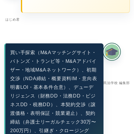
はじめ君
買い手探索（M&Aマッチングサイト・
バトンズ・トランビ等・M&Aアドバイ
ザー・地域M&Aネットワーク）、初期
交渉（NDA締結・概要資料IM・意向表
民泊学校 編集部
明書LOI・基本条件合意）、デューデ
リジェンス（財務DD・法務DD・ビジ
ネスDD・税務DD）、本契約交渉（譲
渡価格・表明保証・競業避止）、契約
締結（弁護士リーガルチェック30万〜
200万円）、引継ぎ・クロージング