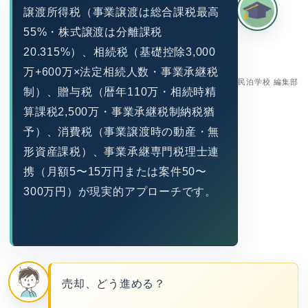
譲渡所得税（事業譲渡は総合課税最高
55%・株式譲渡は分離課税
20.315%）、相続税（基礎控除3,000
万+600万×法定相続人数・事業承継税
民泊学校 編集部
制）、贈与税（暦年110万・相続時精
算課税2,500万・事業承継税制納税猶
予）、消費税（事業譲渡時の動産・無
形資産課税）、事業承継専門税理士連
携（月額5〜15万円または案件50〜
300万円）が現実的アプローチです。
売却、どう進める？