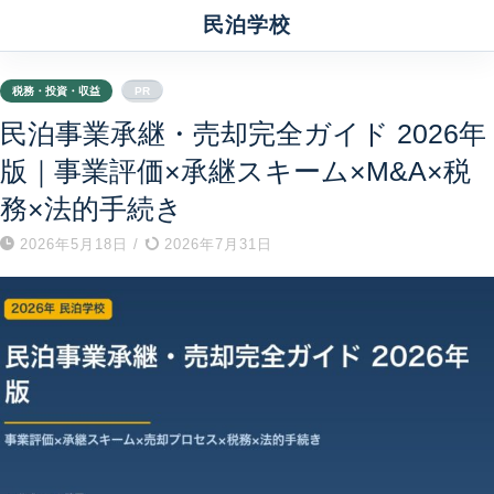
民泊学校
税務・投資・収益
PR
民泊事業承継・売却完全ガイド 2026年
版｜事業評価×承継スキーム×M&A×税
務×法的手続き
2026年5月18日
/
2026年7月31日