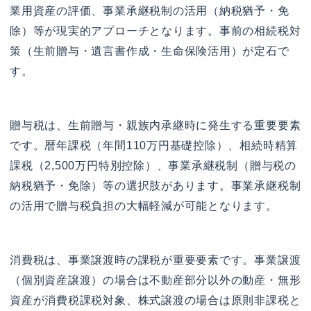
業用資産の評価、事業承継税制の活用（納税猶予・免
除）等が現実的アプローチとなります。事前の相続税対
策（生前贈与・遺言書作成・生命保険活用）が定石で
す。
贈与税は、生前贈与・親族内承継時に発生する重要要素
です。暦年課税（年間110万円基礎控除）、相続時精算
課税（2,500万円特別控除）、事業承継税制（贈与税の
納税猶予・免除）等の選択肢があります。事業承継税制
の活用で贈与税負担の大幅軽減が可能となります。
消費税は、事業譲渡時の課税が重要要素です。事業譲渡
（個別資産譲渡）の場合は不動産部分以外の動産・無形
資産が消費税課税対象、株式譲渡の場合は原則非課税と