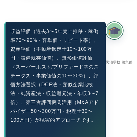
収益評価（過去3〜5年売上推移・稼働
率70〜90%・客単価・リピート率）、
資産評価（不動産鑑定士10〜100万
円・設備残存価値）、無形価値評価
民泊学校 編集部
（スーパーホスト/プリファード等のス
テータス・事業価値の10〜30%）、評
価方法選択（DCF法・類似企業比較
法・純資産法・収益還元法・年収3〜7
倍）、第三者評価機関活用（M&Aアド
バイザー50〜300万円・税理士30〜
100万円）が現実的アプローチです。