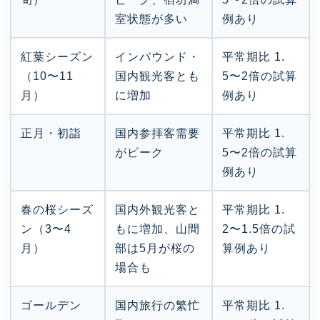
室状態が多い
例あり
紅葉シーズン
インバウンド・
平常期比 1.
（10〜11
国内観光客とも
5〜2倍の試算
月）
に増加
例あり
正月・初詣
国内参拝客需要
平常期比 1.
がピーク
5〜2倍の試算
例あり
春の桜シーズ
国内外観光客と
平常期比 1.
ン（3〜4
もに増加、山間
2〜1.5倍の試
月）
部は5月が桜の
算例あり
場合も
ゴールデン
国内旅行の繁忙
平常期比 1.