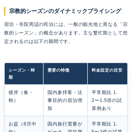
宗教的シーズンのダイナミックプライシング
宿坊・寺院周辺の民泊には、一般の観光地と異なる「宗
教的シーズン」の概念があります。主な繁忙期として想
定されるのは以下の期間です。
シーズン・時
需要の特徴
料金設定の目安
期
彼岸（春・
国内参拝客・法
平常期比 1.
秋）
事目的の宿泊増
2〜1.5倍の試
加
算例あり
お盆（8月中
国内旅行需要が
平常期比 1.
旬）
ピーク、宿坊満
5〜2倍の試算