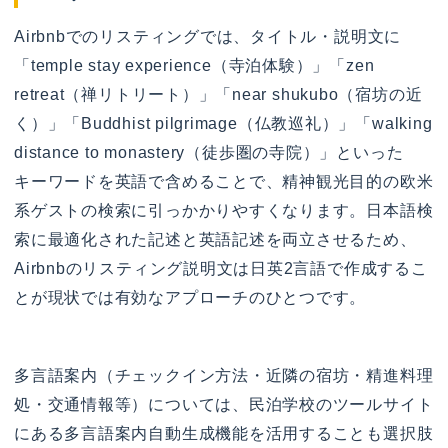
Airbnbでのリスティングでは、タイトル・説明文に
「temple stay experience（寺泊体験）」「zen
retreat（禅リトリート）」「near shukubo（宿坊の近
く）」「Buddhist pilgrimage（仏教巡礼）」「walking
distance to monastery（徒歩圏の寺院）」といった
キーワードを英語で含めることで、精神観光目的の欧米
系ゲストの検索に引っかかりやすくなります。日本語検
索に最適化された記述と英語記述を両立させるため、
Airbnbのリスティング説明文は日英2言語で作成するこ
とが現状では有効なアプローチのひとつです。
多言語案内（チェックイン方法・近隣の宿坊・精進料理
処・交通情報等）については、民泊学校のツールサイト
にある多言語案内自動生成機能を活用することも選択肢