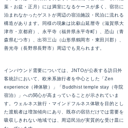
葉・お盆・正月）には満室になるケースが多く、宿坊に
泊まれなかったゲストが周辺の宿泊施設・民泊に流れる
構造があります。同様の現象は比叡山延暦寺（滋賀県大
津市・京都府）、永平寺（福井県永平寺町）、恐山（青
森県むつ市）、出羽三山（山形県鶴岡市・東田川郡）、
善光寺（長野県長野市）周辺でも見られます。
インバウンド需要については、JNTOが公表する訪日外
客統計において、欧米系旅行者を中心とした「Zen
experience（禅体験）」「Buddhist temple stay（寺院
宿泊）」への関心が高まっていることが示されていま
す。ウェルネス旅行・マインドフルネス体験を目的とし
た渡航者は増加傾向にあり、既存の宿坊だけでは需要を
吸収しきれない地域では、周辺民泊が実質的な受け皿に