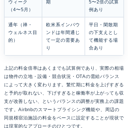
ウィーク
期
5〜2倍の試算
（4〜5月）
例あり
通年（禅・
欧米系インバウ
平日・閑散期
ウェルネス目
ンドは年間通じ
の下支えとし
的）
て一定の需要あ
て機能する場
り
合あり
上記の料金倍率はあくまでも試算例であり、実際の相場
は物件の立地・設備・競合状況・OTAの需給バランス
によって大きく変わります。繁忙期に料金を上げすぎる
と予約が取れない、下げすぎると稼働率が上がっても収
支が改善しない、というバランスの調整が実務上の課題
です。Airbnbのスマートプライシング機能や、周辺の
同規模宿泊施設の料金をベースに設定することが現状で
は現実的なアプローチのひとつです。