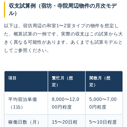
収支試算例（宿坊・寺院周辺物件の月次モデ
ル）
以下は、宿坊周辺の和室1〜2室タイプの物件を想定し
た、概算試算の一例です。実際の収支はこの試算から大
きく異なる可能性があります。あくまでも試算モデルと
してご参照ください。
項目
繁忙月（想
閑散月（想
定）
定）
平均宿泊単価
8,000〜12,0
5,000〜7,00
（1泊）
00円程度
0円程度
稼働日数（月）
15〜20日程
5〜10日程度