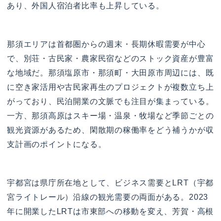
あり、外国人宿泊者比率も上昇している。
那須エリアは首都圏からの週末・長期休暇需要が中心
で、別荘・古民家・農家民宿などのストック資産が豊富
な地域だ。那須塩原市・那須町・大田原市周辺には、既
に空き家活用や古民家再生のプロジェクトが複数立ち上
がっており、民泊開業の文脈でも注目が集まっている。
一方、那須高原はスキー場・温泉・牧場など季節ごとの
観光資源があるため、閑散期の稼働率をどう補うかが収
支計画のポイントになる。
宇都宮は県庁所在地として、ビジネス需要とLRT（宇都
宮ライトレール）沿線の観光需要の両面がある。2023
年に開業したLRTは市東部への移動を変え、芳賀・高根