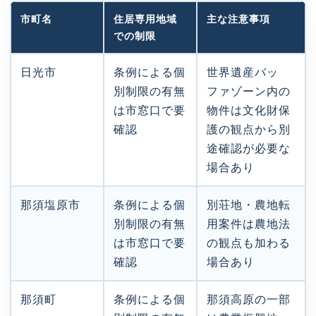
市町名
住居専用地域
主な注意事項
での制限
日光市
条例による個
世界遺産バッ
別制限の有無
ファゾーン内の
は市窓口で要
物件は文化財保
確認
護の観点から別
途確認が必要な
場合あり
那須塩原市
条例による個
別荘地・農地転
別制限の有無
用案件は農地法
は市窓口で要
の観点も加わる
確認
場合あり
那須町
条例による個
那須高原の一部