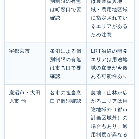
別制限の有無
は農業振興地
は町窓口で要
域・農用地区域
確認
に指定されてい
るエリアがある
ため注意
宇都宮市
条例による個
LRT沿線の開発
別制限の有無
エリアは用途地
は市窓口で要
域の変更が今後
確認
ある可能性あり
鹿沼市・大田
各市の担当窓
農地・山林が広
原市 他
口で個別確認
がるエリアは用
途地域外（都市
計画区域外）の
場合もあり、適
用制度が異なる