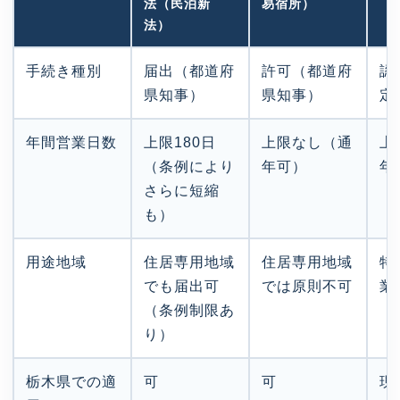
法（民泊新
易宿所）
法）
手続き種別
届出（都道府
許可（都道府
認
県知事）
県知事）
定
年間営業日数
上限180日
上限なし（通
上
（条例により
年可）
年
さらに短縮
も）
用途地域
住居専用地域
住居専用地域
特
でも届出可
では原則不可
業
（条例制限あ
り）
栃木県での適
可
可
現