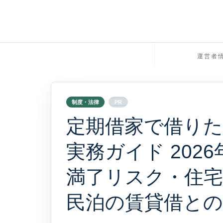
運営者
制度・法律
PR
定期借家で借り
実務ガイド 202
満了リスク・住宅
民泊の賃貸借との