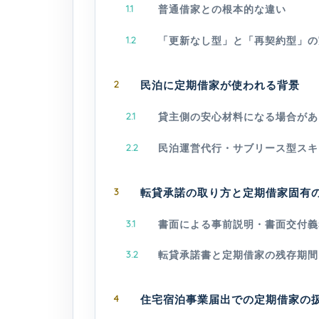
1.1
普通借家との根本的な違い
1.2
「更新なし型」と「再契約型」の
2
民泊に定期借家が使われる背景
2.1
貸主側の安心材料になる場合があ
2.2
民泊運営代行・サブリース型スキ
3
転貸承諾の取り方と定期借家固有
3.1
書面による事前説明・書面交付義
3.2
転貸承諾書と定期借家の残存期間
4
住宅宿泊事業届出での定期借家の