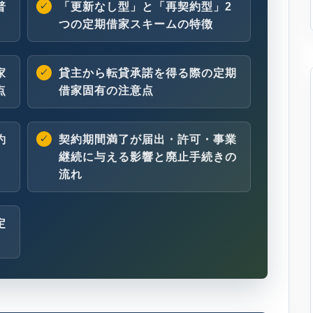
普
「更新なし型」と「再契約型」2
つの定期借家スキームの特徴
家
貸主から転貸承諾を得る際の定期
点
借家固有の注意点
約
契約期間満了が届出・許可・事業
継続に与える影響と廃止手続きの
流れ
定