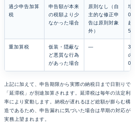
過少申告加算
申告額が本来
原則なし（自
増
税
の税額より少
主的な修正申
0
なかった場合
告は原則対象
超
外）
5
重加算税
仮装・隠蔽な
—
3
ど悪質な行為
の
があった場合
0
上記に加えて、申告期限から実際の納税日まで日割りで
「延滞税」が別途加算されます。延滞税は毎年の法定利
率により変動します。納税が遅れるほど総額が膨らむ構
造であるため、申告漏れに気づいた場合は早期の対応が
実務上望まれます。