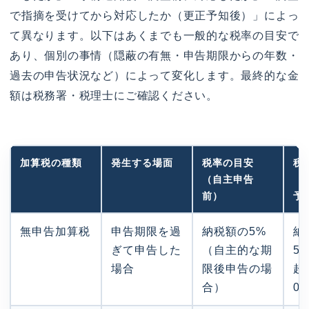
で指摘を受けてから対応したか（更正予知後）」によっ
て異なります。以下はあくまでも一般的な税率の目安で
あり、個別の事情（隠蔽の有無・申告期限からの年数・
過去の申告状況など）によって変化します。最終的な金
額は税務署・税理士にご確認ください。
加算税の種類
発生する場面
税率の目安
税
（自主申告
（
前）
予
無申告加算税
申告期限を過
納税額の5%
納
ぎて申告した
（自主的な期
5
場合
限後申告の場
超
合）
0